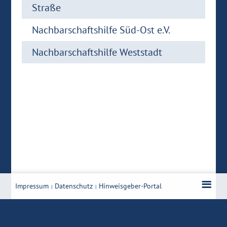
Stra­ße
Nach­bar­schafts­hil­fe Süd-​Ost e.V.
Nach­bar­schafts­hil­fe West­stadt
Impressum
Datenschutz
Hinweisgeber-Portal
|
|