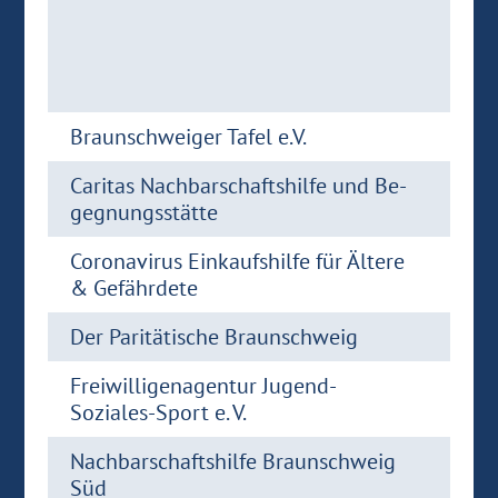
Braun­schwei­ger Tafel e.V.
Ca­ri­tas Nach­bar­schafts­hil­fe und Be­
geg­nungs­stät­te
Co­ro­na­vi­rus Ein­kaufs­hil­fe für Äl­te­re
& Ge­fähr­de­te
Der Pa­ri­tä­ti­sche Braun­schweig
Frei­wil­li­gen­agen­tur Jugend-​
Soziales-Sport e. V.
Nach­bar­schafts­hil­fe Braun­schweig
Süd