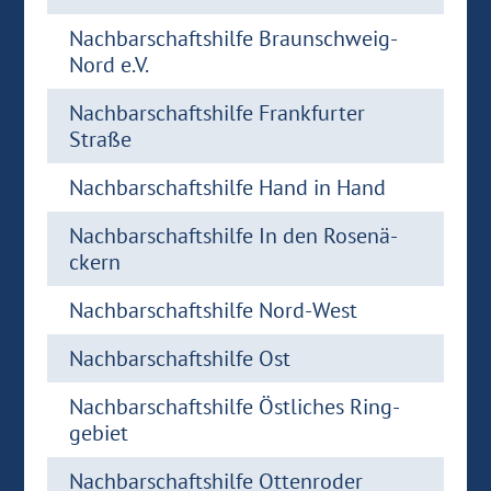
Nach­bar­schafts­hil­fe Braunschweig-​
Nord e.V.
Nach­bar­schafts­hil­fe Frank­fur­ter
Stra­ße
Nach­bar­schafts­hil­fe Hand in Hand
Nach­bar­schafts­hil­fe In den Ro­se­nä­
ckern
Nach­bar­schafts­hil­fe Nord-​West
Nach­bar­schafts­hil­fe Ost
Nach­bar­schafts­hil­fe Öst­li­ches Ring­
ge­biet
Nach­bar­schafts­hil­fe Ot­ten­ro­der