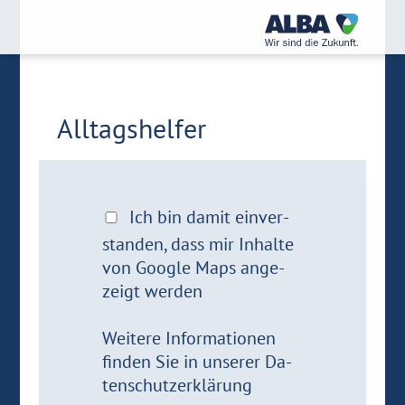
All­tags­hel­fer
Ich bin damit ein­ver­
stan­den, dass mir In­hal­te
von Goog­le Maps an­ge­
zeigt wer­den
Wei­te­re In­for­ma­tio­nen
fin­den Sie in un­se­rer
Da­
ten­schutz­er­klä­rung